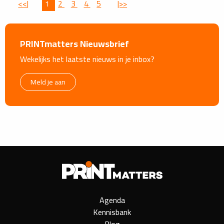
<<|
1
2
3
4
5
|>>
PRINTmatters Nieuwsbrief
Wekelijks het laatste nieuws in je inbox?
Meld je aan
Agenda
Kennisbank