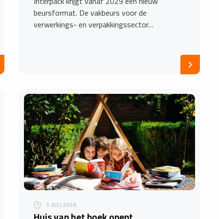
Interpack krijgt vanaf 2029 een nieuw
beursformat. De vakbeurs voor de
verwerkings- en verpakkingssector…
3 JULI 2026
Huis van het boek opent