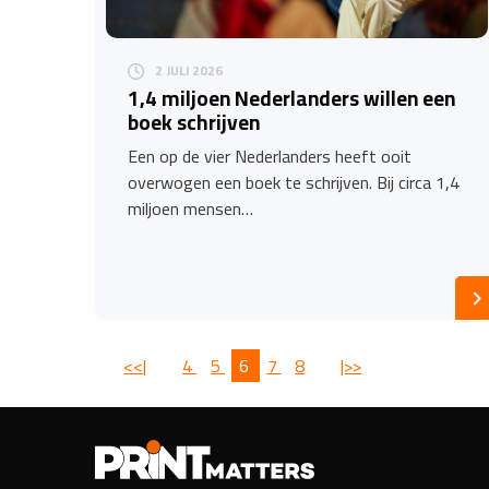
2 JULI 2026
1,4 miljoen Nederlanders willen een
boek schrijven
Een op de vier Nederlanders heeft ooit
overwogen een boek te schrijven. Bij circa 1,4
miljoen mensen…
<<|
4
5
6
7
8
|>>