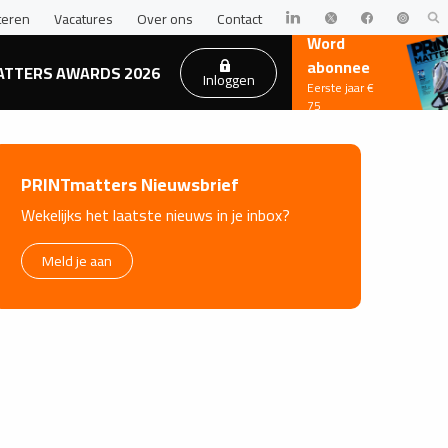
teren
Vacatures
Over ons
Contact
Word
abonnee
ATTERS AWARDS 2026
Inloggen
Eerste jaar €
75
PRINTmatters Nieuwsbrief
Wekelijks het laatste nieuws in je inbox?
Meld je aan