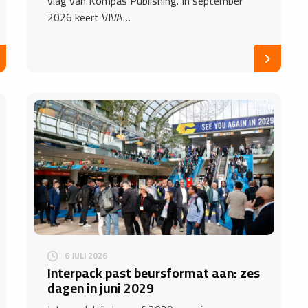
vlag van Kompas Publishing. In september
2026 keert VIVA…
6 JULI 2026
Interpack past beursformat aan: zes
dagen in juni 2029