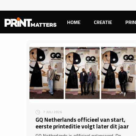
HOME
CREATIE
PRI
7 JULI 2026
GQ Netherlands officieel van start,
eerste printeditie volgt later dit jaar
GQ Netherlands is officieel gelanceerd. De