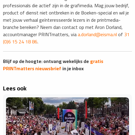
professionals die actief zijn in de grafimedia. Mag jouw bedrijf,
product of dienst niet ontbreken in de Boeken-special en wil je
met jouw verhaal geïnteresseerde lezers in de printmedia-
branche bereiken? Neem dan contact op met Aron Dorland,
accountmanager PRINTmatters, via
a.dorland@eisma.nl
of
31
(0)6 15 24 18 86
.
Blijf op de hoogte: ontvang wekelijks de
gratis
PRINTmatters nieuwsbrief
in je inbox
Lees ook