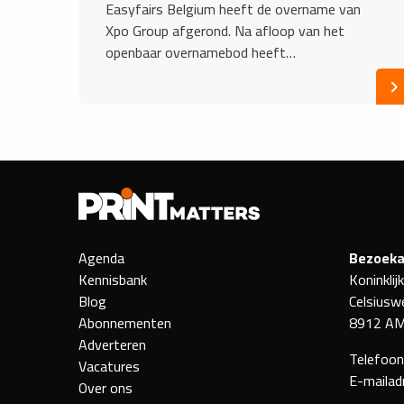
Easyfairs Belgium heeft de overname van
Xpo Group afgerond. Na afloop van het
openbaar overnamebod heeft…
Agenda
Bezoeka
Kennisbank
Koninklij
Blog
Celsiusw
Abonnementen
8912 AM
Adverteren
Telefoo
Vacatures
E-mailad
Over ons