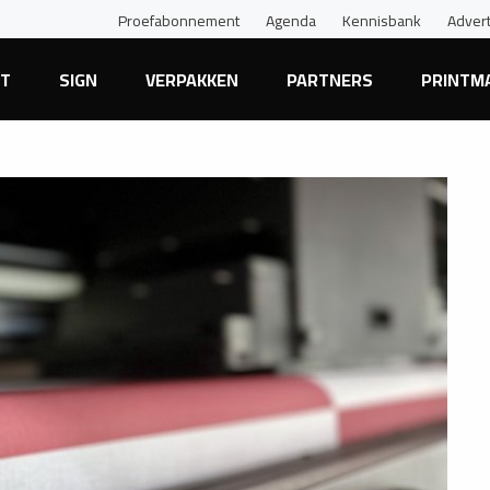
Proefabonnement
Agenda
Kennisbank
Adver
NT
SIGN
VERPAKKEN
PARTNERS
PRINTM