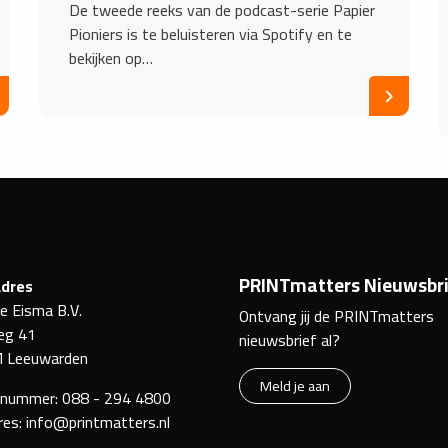
De tweede reeks van de podcast-serie Papier
Pioniers is te beluisteren via Spotify en te
bekijken op…
PRINTmatters Nieuwsbri
dres
ke Eisma B.V.
Ontvang jij de PRINTmatters
eg 41
nieuwsbrief al?
 Leeuwarden
Meld je aan
nnummer:
088 - 294 4800
res:
info@printmatters.nl