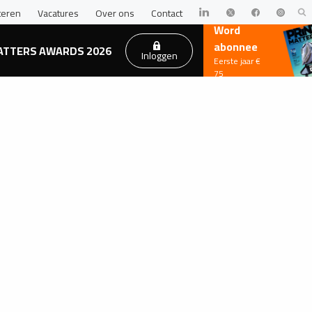
teren
Vacatures
Over ons
Contact
Word
abonnee
ATTERS AWARDS 2026
Inloggen
Eerste jaar €
75