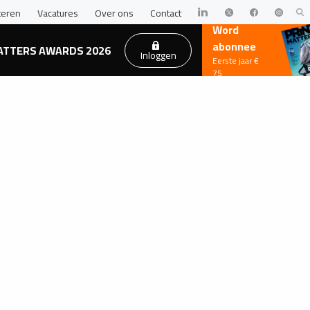
teren
Vacatures
Over ons
Contact
Word
abonnee
ATTERS AWARDS 2026
Inloggen
Eerste jaar €
75