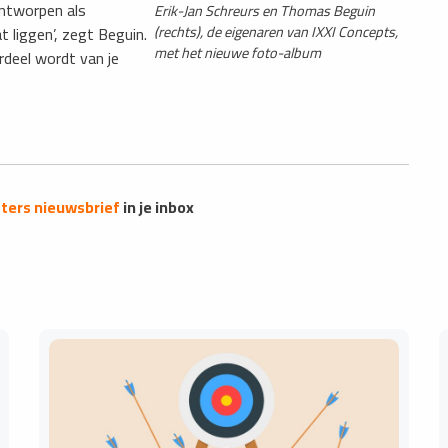
ontworpen als
Erik-Jan Schreurs en Thomas Beguin
(rechts), de eigenaren van IXXI Concepts,
t liggen’, zegt Beguin.
met het nieuwe foto-album
rdeel wordt van je
ers nieuwsbrief
in je inbox