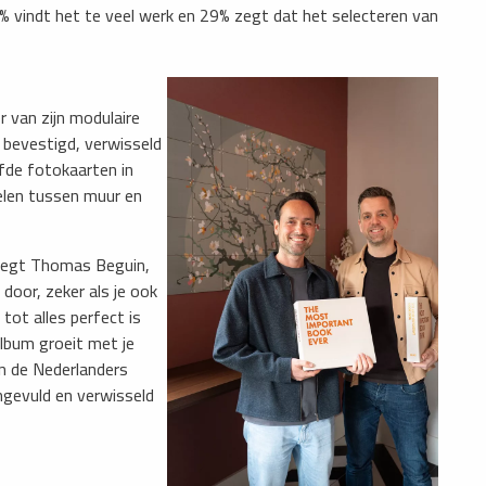
0% vindt het te veel werk en 29% zegt dat het selecteren van
 van zijn modulaire
 bevestigd, verwisseld
fde fotokaarten in
elen tussen muur en
 zegt Thomas Beguin,
door, zeker als je ook
tot alles perfect is
album groeit met je
an de Nederlanders
ngevuld en verwisseld