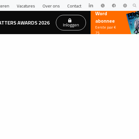
teren
Vacatures
Over ons
Contact
Word
abonnee
ATTERS AWARDS 2026
Inloggen
Eerste jaar €
75