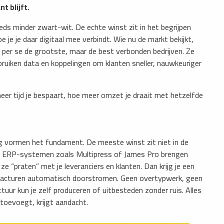
t blijft.
eds minder zwart-wit. De echte winst zit in het begrijpen
je je daar digitaal mee verbindt. Wie nu de markt bekijkt,
iet per se de grootste, maar de best verbonden bedrijven. Ze
iken data en koppelingen om klanten sneller, nauwkeuriger
eer tijd je bespaart, hoe meer omzet je draait met hetzelfde
g vormen het fundament. De meeste winst zit niet in de
t. ERP-systemen zoals Multipress of James Pro brengen
ze “praten” met je leveranciers en klanten. Dan krijg je een
en facturen automatisch doorstromen. Geen overtypwerk, geen
uur kun je zelf produceren of uitbesteden zonder ruis. Alles
toevoegt, krijgt aandacht.