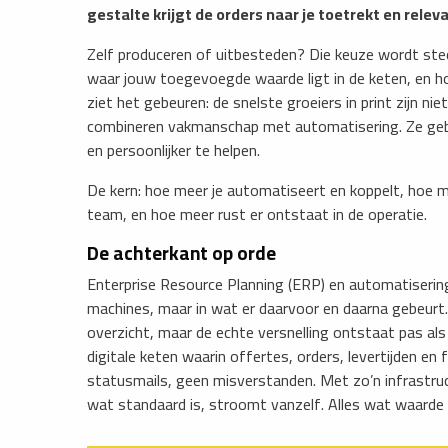
gestalte krijgt de orders naar je toetrekt en relevan
​Zelf produceren of uitbesteden? Die keuze wordt ste
waar jouw toegevoegde waarde ligt in de keten, en hoe 
ziet het gebeuren: de snelste groeiers in print zijn n
combineren vakmanschap met automatisering. Ze gebru
en persoonlijker te helpen.
De kern: hoe meer je automatiseert en koppelt, hoe m
team, en hoe meer rust er ontstaat in de operatie.
De achterkant op orde
Enterprise Resource Planning (ERP) en automatiserin
machines, maar in wat er daarvoor en daarna gebeur
overzicht, maar de echte versnelling ontstaat pas als 
digitale keten waarin offertes, orders, levertijden 
statusmails, geen misverstanden. Met zo’n infrastruct
wat standaard is, stroomt vanzelf. Alles wat waarde 