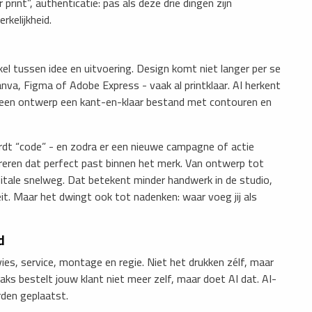
int”, authenticatie: pas als deze drie dingen zijn
rkelijkheid.
kel tussen idee en uitvoering. Design komt niet langer per se
nva, Figma of Adobe Express - vaak al printklaar. AI herkent
an een ontwerp een kant-en-klaar bestand met contouren en
ordt “code” - en zodra er een nieuwe campagne of actie
reren dat perfect past binnen het merk. Van ontwerp tot
digitale snelweg. Dat betekent minder handwerk in de studio,
it. Maar het dwingt ook tot nadenken: waar voeg jij als
d
vies, service, montage en regie. Niet het drukken zélf, maar
ks bestelt jouw klant niet meer zelf, maar doet AI dat. AI-
den geplaatst.