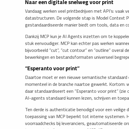
Naar een digitale snelweg voor print
Vandaag werken veel printbedrijven met API’s: vaak ve
datastructuren. De volgende stap is Model Context P
gestandaardiseerde manier biedt om tools, data en 
Dankzij MCP kun je AI Agents inzetten om te koppele
stuk eenvoudiger. MCP kan echter pas werken wanneer
bijvoorbeeld “cut”, “cut contour” en “outline” overal d
bewerkingen en bestandsformaten universeel begrep
​“Esperanto voor print”
Daartoe moet er een nieuwe semantische standaard o
momenteel in de branche naartoe gewerkt. Kortom: w
daar standaardiseert een “Esperanto voor print” (zie o
AI-agents standaard kunnen lezen, schrijven en toepa
Ten derde is authenticatie benodigd voor een veilige d
toepassing van MCP beperkt tot interne systemen. He
voorraadchecks bij leveranciers, geautomatiseerde or