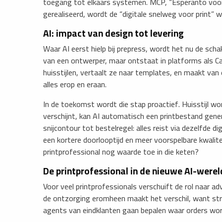
toegang tot elkaars systemen. MCP, “Esperanto voor pr
gerealiseerd, wordt de “digitale snelweg voor print” we
AI: impact van design tot levering
Waar AI eerst hielp bij prepress, wordt het nu de scha
van een ontwerper, maar ontstaat in platforms als Ca
huisstijlen, vertaalt ze naar templates, en maakt v
alles erop en eraan.
In de toekomst wordt die stap proactief. Huisstijl w
verschijnt, kan AI automatisch een printbestand gene
snijcontour tot bestelregel: alles reist via dezelfde 
een kortere doorlooptijd en meer voorspelbare kwalite
printprofessional nog waarde toe in die keten?
De printprofessional in de nieuwe AI-werel
Voor veel printprofessionals verschuift de rol naar ad
de ontzorging eromheen maakt het verschil, want stra
agents van eindklanten gaan bepalen waar orders wor