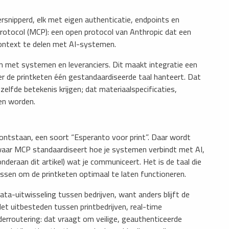
rsnipperd, elk met eigen authenticatie, endpoints en
rotocol (MCP): een open protocol van Anthropic dat een
context te delen met AI-systemen.
n met systemen en leveranciers. Dit maakt integratie een
 de printketen één gestandaardiseerde taal hanteert. Dat
ezelfde betekenis krijgen; dat materiaalspecificaties,
en worden.
ntstaan, een soort “Esperanto voor print”. Daar wordt
aar MCP standaardiseert hoe je systemen verbindt met AI,
nderaan dit artikel) wat je communiceert. Het is de taal die
ssen om de printketen optimaal te laten functioneren.
ata-uitwisseling tussen bedrijven, want anders blijft de
t uitbesteden tussen printbedrijven, real-time
derroutering: dat vraagt om veilige, geauthenticeerde