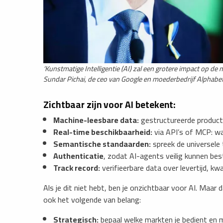
​‘Kunstmatige Intelligentie (AI) zal een grotere impact op de m
Sundar Pichai, de ceo van Google en moederbedrijf Alphabet
Zichtbaar zijn voor AI betekent:
Machine-leesbare data:
gestructureerde product-
Real-time beschikbaarheid:
via API’s of MCP: wa
Semantische standaarden:
spreek de universele t
Authenticatie
, zodat AI-agents veilig kunnen be
Track record:
verifieerbare data over levertijd, kwa
​Als je dit niet hebt, ben je onzichtbaar voor AI. Maar 
ook het volgende van belang:
Strategisch:
bepaal welke markten je bedient en 