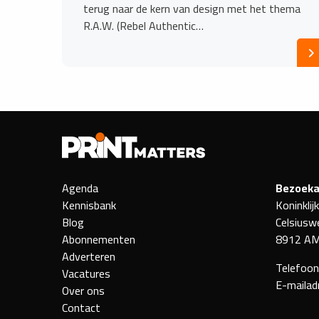
terug naar de kern van design met het thema
R.A.W. (Rebel Authentic…
Agenda
Bezoeka
Kennisbank
Koninklij
Blog
Celsiusw
Abonnementen
8912 AM
Adverteren
Telefoo
Vacatures
E-mailad
Over ons
Contact