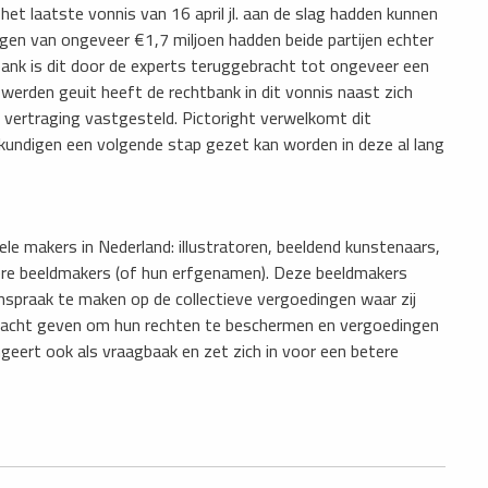
het laatste vonnis van 16 april jl. aan de slag hadden kunnen
digen van ongeveer €1,7 miljoen hadden beide partijen echter
bank is dit door de experts teruggebracht tot ongeveer een
werden geuit heeft de rechtbank in dit vonnis naast zich
 vertraging vastgesteld. Pictoright verwelkomt dit
kundigen een volgende stap gezet kan worden in deze al lang
ele makers in Nederland: illustratoren, beeldend kunstenaars,
ere beeldmakers (of hun erfgenamen). Deze beeldmakers
anspraak te maken op de collectieve vergoedingen waar zij
dracht geven om hun rechten te beschermen en vergoedingen
ngeert ook als vraagbaak en zet zich in voor een betere