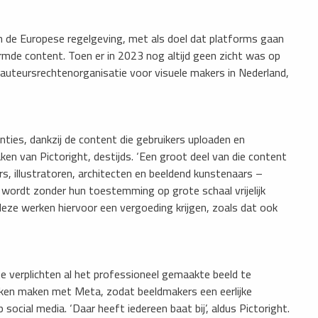
 de Europese regelgeving, met als doel dat platforms gaan
rmde content. Toen er in 2023 nog altijd geen zicht was op
 auteursrechtenorganisatie voor visuele makers in Nederland,
nties, dankzij de content die gebruikers uploaden en
aken van Pictoright, destijds. ‘Een groot deel van die content
, illustratoren, architecten en beeldend kunstenaars –
 wordt zonder hun toestemming op grote schaal vrijelijk
deze werken hiervoor een vergoeding krijgen, zoals dat ook
te verplichten al het professioneel gemaakte beeld te
praken maken met Meta, zodat beeldmakers een eerlijke
ocial media. ‘Daar heeft iedereen baat bij’, aldus Pictoright.