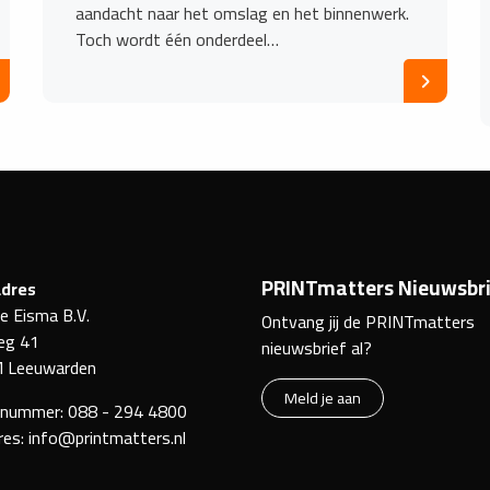
aandacht naar het omslag en het binnenwerk.
Toch wordt één onderdeel…
PRINTmatters Nieuwsbri
dres
ke Eisma B.V.
Ontvang jij de PRINTmatters
eg 41
nieuwsbrief al?
 Leeuwarden
Meld je aan
nnummer:
088 - 294 4800
res:
info@printmatters.nl