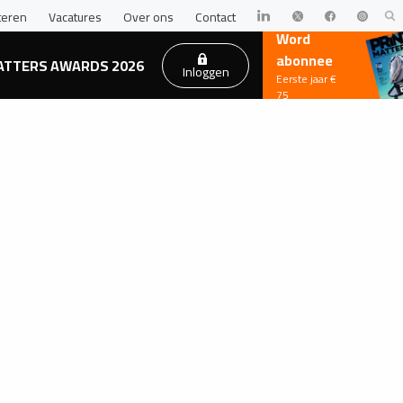
teren
Vacatures
Over ons
Contact
Word
abonnee
ATTERS AWARDS 2026
Inloggen
Eerste jaar €
75