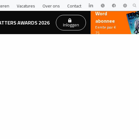
teren
Vacatures
Over ons
Contact
Word
abonnee
ATTERS AWARDS 2026
Inloggen
Eerste jaar €
75