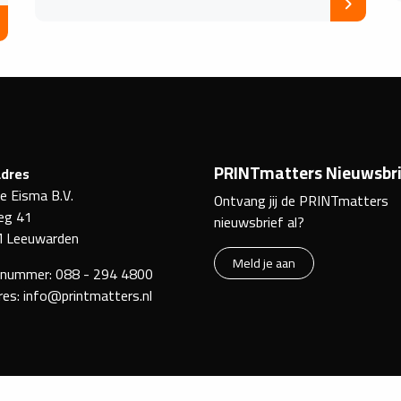
PRINTmatters Nieuwsbri
dres
ke Eisma B.V.
Ontvang jij de PRINTmatters
eg 41
nieuwsbrief al?
 Leeuwarden
Meld je aan
nnummer:
088 - 294 4800
res:
info@printmatters.nl