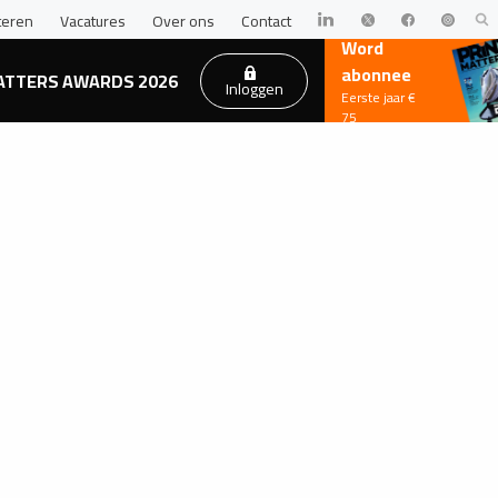
teren
Vacatures
Over ons
Contact
Word
abonnee
ATTERS AWARDS 2026
Inloggen
Eerste jaar €
75