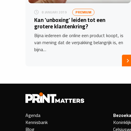
8 JANUARI 2019
PREMIUM
Kan ‘unboxing’ leiden tot een
grotere klantenkring?
Bijna iedereen die online een product koopt, is
van mening dat de verpakking belangrijk is, en
bijna…
Agenda
Bezoeka
Kennisbank
Koninklij
Blog
Celsiusw