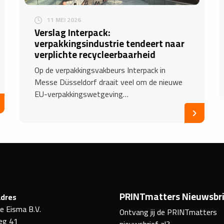
11 MEI 2026
​Verslag Interpack:
verpakkingsindustrie tendeert naar
verplichte recycleerbaarheid
Op de verpakkingsvakbeurs Interpack in
Messe Düsseldorf draait veel om de nieuwe
EU-verpakkingswetgeving…
PRINTmatters Nieuwsbri
dres
ke Eisma B.V.
Ontvang jij de PRINTmatters
eg 41