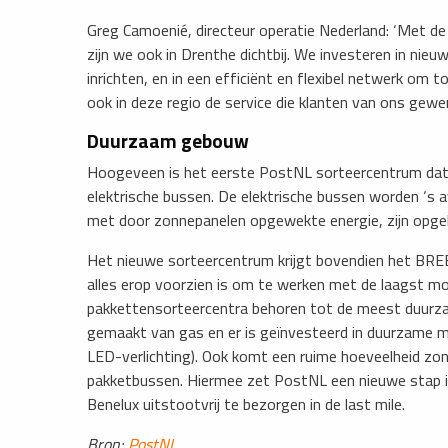
Greg Camoenié, directeur operatie Nederland: ‘Met d
zijn we ook in Drenthe dichtbij. We investeren in ni
inrichten, en in een efficiënt en flexibel netwerk om
ook in deze regio de service die klanten van ons gewend
Duurzaam gebouw
Hoogeveen is het eerste PostNL sorteercentrum dat v
elektrische bussen. De elektrische bussen worden ‘s 
met door zonnepanelen opgewekte energie, zijn opge
Het nieuwe sorteercentrum krijgt bovendien het BRE
alles erop voorzien is om te werken met de laagst m
pakkettensorteercentra behoren tot de meest duurza
gemaakt van gas en er is geïnvesteerd in duurzame mat
LED-verlichting). Ook komt een ruime hoeveelheid zon
pakketbussen. Hiermee zet PostNL een nieuwe stap in 
Benelux uitstootvrij te bezorgen in de last mile.
Bron:
PostNL