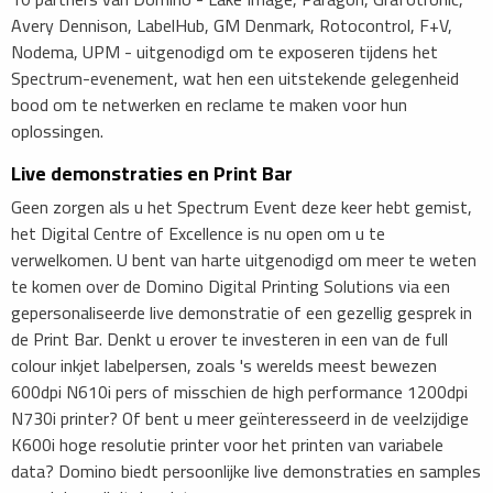
Avery Dennison, LabelHub, GM Denmark, Rotocontrol, F+V,
Nodema, UPM - uitgenodigd om te exposeren tijdens het
Spectrum-evenement, wat hen een uitstekende gelegenheid
bood om te netwerken en reclame te maken voor hun
oplossingen.
Live demonstraties en Print Bar
Geen zorgen als u het Spectrum Event deze keer hebt gemist,
het Digital Centre of Excellence is nu open om u te
verwelkomen. U bent van harte uitgenodigd om meer te weten
te komen over de Domino Digital Printing Solutions via een
gepersonaliseerde live demonstratie of een gezellig gesprek in
de Print Bar. Denkt u erover te investeren in een van de full
colour inkjet labelpersen, zoals 's werelds meest bewezen
600dpi N610i pers of misschien de high performance 1200dpi
N730i printer? Of bent u meer geïnteresseerd in de veelzijdige
K600i hoge resolutie printer voor het printen van variabele
data? Domino biedt persoonlijke live demonstraties en samples